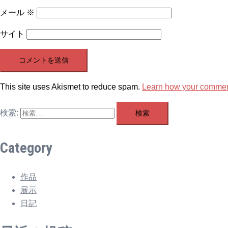
メール
※
サイト
This site uses Akismet to reduce spam.
Learn how your comment
検索:
Category
作品
展示
日記