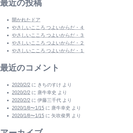
最近の投稿
開かれたドア
やさしいこころ つよいからだ・４
やさしいこころ つよいからだ・３
やさしいこころ つよいからだ・２
やさしいこころ つよいからだ・１
最近のコメント
2020/2/2
に
きちのすけ
より
2020/2/2
に
唐牛幸史
より
2020/2/2
に
伊藤三千代
より
2020/1/8〜1/15
に
唐牛幸史
より
2020/1/8〜1/15
に
矢吹俊男
より
アーカイブ