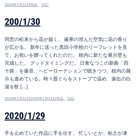
2020年1月31日
作品
、
日記
200/1/30
同窓の松末から花が届く。 厳寒の澄んだ空気に花の香り
が広がる。 新年に送った黒田小学校のリーフレットを見
て、お祝いを贈ってくれたのだ。 校内に新たな展示壁も
完成した。 グッドタイミングだ。 日食なつこの新曲「四
十路」を爆音、ヘビーローテションで聴きつつ、校内の展
示も進めている。時々股ぐらをストーブで温め、薬缶の白
湯を飲 […]
2020年1月31日
2020年1月31日
作品
、
日記
2020/1/29
手を止めていた作品に手を出す。 忙しいとか、粘土が凍